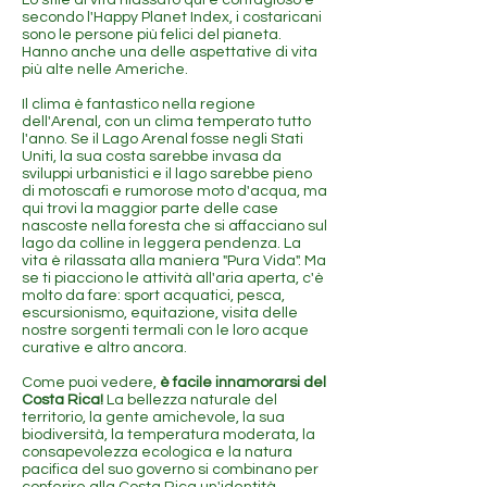
Lo stile di vita rilassato qui è contagioso e
secondo l'Happy Planet Index, i costaricani
sono le persone più felici del pianeta.
Hanno anche una delle aspettative di vita
più alte nelle Americhe.
Il clima è fantastico nella regione
dell'Arenal, con un clima temperato tutto
l'anno. Se il Lago Arenal fosse negli Stati
Uniti, la sua costa sarebbe invasa da
sviluppi urbanistici e il lago sarebbe pieno
di motoscafi e rumorose moto d'acqua, ma
qui trovi la maggior parte delle case
nascoste nella foresta che si affacciano sul
lago da colline in leggera pendenza. La
vita è rilassata alla maniera "Pura Vida". Ma
se ti piacciono le attività all'aria aperta, c'è
molto da fare: sport acquatici, pesca,
escursionismo, equitazione, visita delle
nostre sorgenti termali con le loro acque
curative e altro ancora.
Come puoi vedere,
è facile innamorarsi del
Costa Rica!
La bellezza naturale del
territorio, la gente amichevole, la sua
biodiversità, la temperatura moderata, la
consapevolezza ecologica e la natura
pacifica del suo governo si combinano per