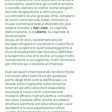
barca e pescare, fare escursioni e andare
in bicicletta, osservare gli uccelli e andare
a cavallo, visitare le nostre vicine sorgenti
termali terapeutiche e altro ancora.
La comodità di una grande città, completa
di centri commerciali, hotel, ristoranti e
musei contemporanei e diversificati, può
essere trovata a
San Jose
, la capitale
della nazione, e in
Liberia
, la capitale di
Guanacaste.
Da più di 30 anni, nordamericani ed
europei vengono in vacanza in Costa Rica.
Quando scoprirono quel lussureggiante e
ricco di biodiversità del Giardino dell'Eden
e scoprirono che era anche un luogo molto
conveniente e accogliente, molti tornarono
per ritirarsi qui o avviare un'impresa.
Due aeroporti internazionali rendono facile
l'accesso alla Costa Rica da qualsiasi
parte degli Stati Uniti e dell'Europa. Le
strade sono migliorate notevolmente.
Internet ad alta velocità è disponibile
ovunque e nuovi centri commerciali
moderni offrono molti prodotti e comodità
da casa. Il paese offre anche eccellenti
strutture sanitarie ed educative per i suoi
residenti e la sua popolazione nativa.