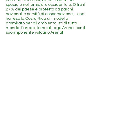
conferire alla Costa Rica un'identità
speciale nell'emisfero occidentale. Oltre il
27% del paese è protetto da parchi
nazionali e servitù di conservazione, il che
ha reso la Costa Rica un modello
ammirato per gli ambientalisti di tutto il
mondo. L'area intorno al Lago Arenal con il
suo imponente vulcano Arenal
all'estremità orientale è considerata da
molti il gioiello della corona della Costa
Rica.
La Costa Rica oggi è ancora bella e
accogliente come lo era tre decenni fa...
ma oggi è un posto ancora migliore in cui
vivere rispetto a allora. Ci sono ampie
prove che la Costa Rica continuerà a
migliorare il proprio tenore di vita nei
prossimi anni e Marenal ne farà parte.
Proprio di recente, il Globel Retirement Index
2021 di International Living,
ha valutato la Costa Rica come il Paese numero
uno!
Pura Vida!