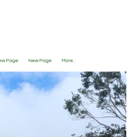
ew Page
New Page
More...