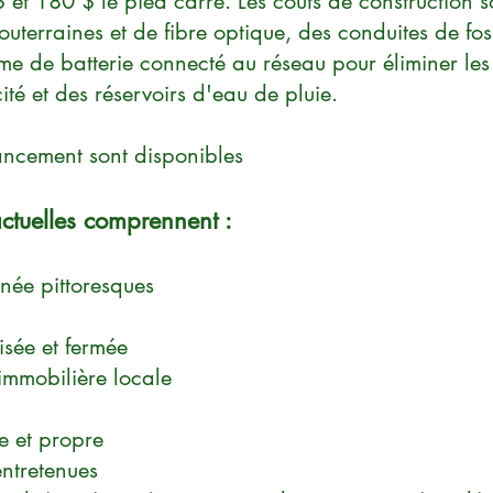
 et 180 $ le pied carré. Les coûts de construction so
souterraines et de fibre optique, des conduites de fo
me de batterie connecté au réseau pour éliminer les 
cité et des réservoirs d'eau de pluie.
ancement sont disponibles
ctuelles comprennent :
née pittoresques
sée et fermée
immobilière locale
e et propre
entretenues