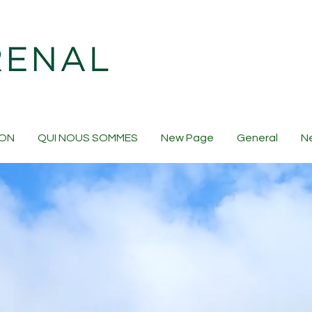
ION
QUI NOUS SOMMES
New Page
General
N